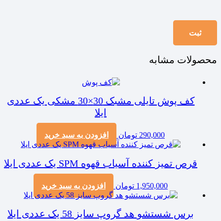
محصولات مشابه
کف پوش تایلی مشبک 30×30 مشکی یک عددی
ایلا
290,000
تومان
افزودن به سبد خرید
قرص تمیز کننده آسیاب قهوه SPM یک عددی ایلا
1,950,000
تومان
افزودن به سبد خرید
برس شستشو هد گروپ سایز 58 یک عددی ایلا