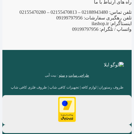
راه های ارتباط با ما
تلفن تماس: 02188943480 – 02155470813 – 02155470280
تلفن رهگیری سفارشات: 09199797956
اینستاگرام: ilashop.ir
واتساپ / تلگرام: 09199797956
طراحی سایت
و
سئو
: بیت آبی
ظروف رستوران | لوازم کافه | تجهیزات کافی شاپ | ظروف فلزی کافی شاپ