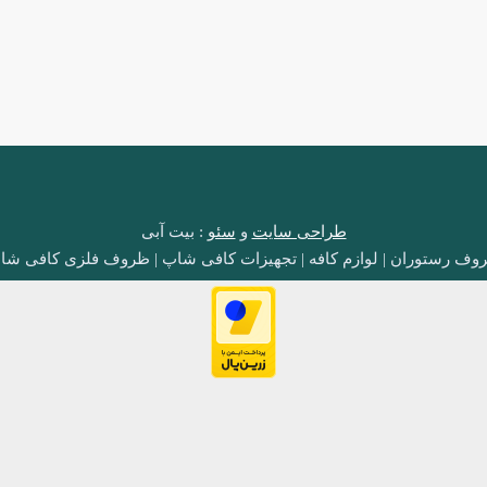
طراحی سایت
و
سئو
: بیت آبی
وف رستوران | لوازم کافه | تجهیزات کافی شاپ | ظروف فلزی کافی شا