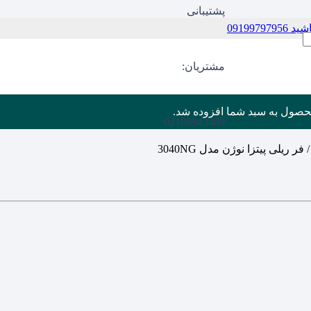
پشتیبانی
09199
مشتریان:
حصول
به سبد شما افزوده شد.
02188943480
 فر ریلی پیتزا نوژن مدل 3040NG