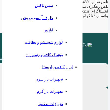
تلفن تماس: 02188943480 – 02155470813 – 02155470280
سس باکس
تلفن رهگیری سفارشات: 09199797956
اینستاگرام: ilashop.ir
واتساپ / تلگرام: 09199797956
ظرف آبلیمو و روغن
آباژور
لوازم شستشو و نظافت
پوشاک کافه و رستوران
ظر
ابزار کافه و باریستا
تجهیزات بار سرد
تجهیزات بار گرم
تجهیزات صنعتی