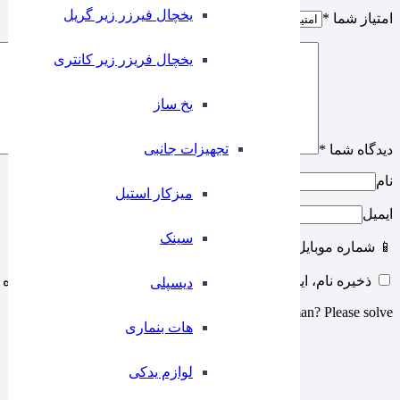
یخچال فیرزر زیر گریل
امتیاز شما
*
یخچال فریزر زیر کانتری
⁠یخ ساز
تجهیزات جانبی
دیدگاه شما
*
نام
میزکار استیل
ایمیل
سینک
📱 شماره موبایل
ذخیره نام، ایمیل و وبسایت من در مرورگر برای زمانی که دوباره 
دیسپلی
Are you human? Please solve:
هات بنماری
لوازم یدکی