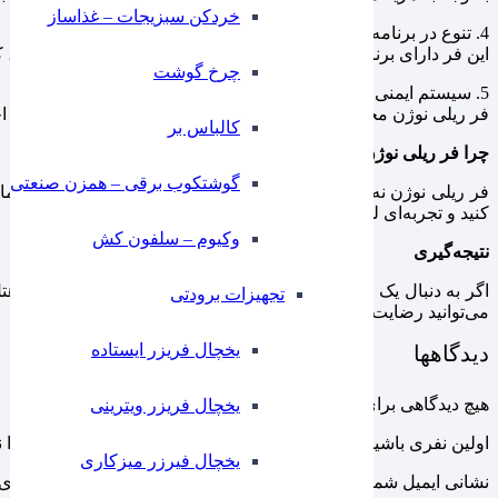
خردکن سبزیجات – غذاساز
4. تنوع در برنامه‌های پخت
این فر دارای برنامه‌های متنوعی برای پخت انواع غذاها از جمله پیتزا
چرخ گوشت
5. سیستم ایمنی پیشرفته
فر ریلی نوژن مجهز به سیستم‌های ایمنی مدرن است که از خطرات احتم
کالباس بر
چرا فر ریلی نوژن بهترین انتخاب برای کسب‌وکار شماست؟
گوشتکوب برقی – همزن صنعتی
فر ریلی نوژن نه تنها کیفیت پخت غذا را افزایش می‌دهد بلکه به شما ا
کنید و تجربه‌ای لذت‌بخش را برای آن‌ها فراهم آورید.
وکیوم – سلفون کش
نتیجه‌گیری
اگر به دنبال یک فر با کیفیت و کارآمد برای رستوران، فست‌فود یا ه
تجهیزات برودتی
می‌توانید رضایت مشتریان را افزایش دهید.
یخچال فریزر ایستاده
دیدگاهها
هیچ دیدگاهی برای این محصول نوشته نشده است.
یخچال فریزر ویترینی
اولین نفری باشید که دیدگاهی را ارسال می کنید برای “فر ریلی پیتزا نوژن م
یخچال فیرزر میزکاری
نشانی ایمیل شما منتشر نخواهد شد.
بخش‌های موردنیاز علامت‌گذاری 