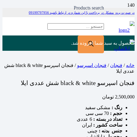
Products search
در صورت بروز مشکل در پرداخت با این شماره در ارتباط باشید 09199797956
محصول
به سبد شما افزوده شد.
خانه
/
فنجان
/
فنجان اسپرسو
/ فنجان اسپرسو black & white شش
عددی ایلا
فنجان اسپرسو black & white شش عددی ایلا
2,500,000
تومان
رنگ :
مشکی سفید
حجم :
70 سی سی
تعداد در بسته :
6 عددی
ساخت کشور :
ایران
جنس بدنه :
چینی
محصول :
ایلاشاپ