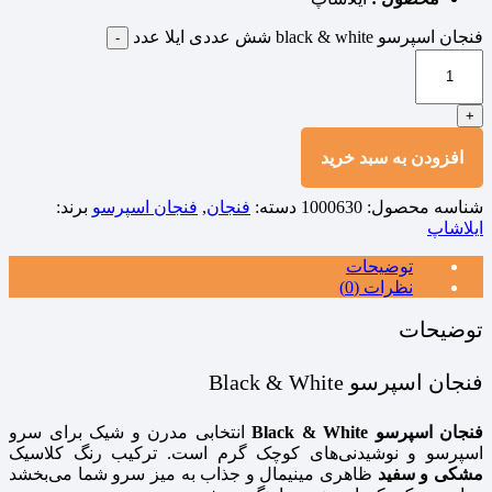
فنجان اسپرسو black & white شش عددی ایلا عدد
-
+
افزودن به سبد خرید
شناسه محصول:
1000630
دسته:
فنجان
,
فنجان اسپرسو
برند:
ایلاشاپ
توضیحات
نظرات (0)
توضیحات
فنجان اسپرسو Black & White
فنجان اسپرسو Black & White
انتخابی مدرن و شیک برای سرو
اسپرسو و نوشیدنی‌های کوچک گرم است. ترکیب رنگ کلاسیک
مشکی و سفید
ظاهری مینیمال و جذاب به میز سرو شما می‌بخشد