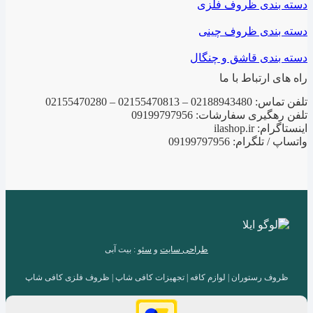
دسته بندی ظروف فلزی
دسته بندی ظروف چینی
دسته بندی قاشق و چنگال
راه های ارتباط با ما
تلفن تماس: 02188943480 – 02155470813 – 02155470280
تلفن رهگیری سفارشات: 09199797956
اینستاگرام: ilashop.ir
واتساپ / تلگرام: 09199797956
طراحی سایت
و
سئو
: بیت آبی
ظروف رستوران | لوازم کافه | تجهیزات کافی شاپ | ظروف فلزی کافی شاپ