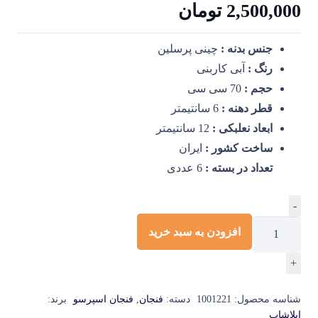
2,500,000
تومان
جنس بدنه :
چینی پرسلین
رنگ :
آبی کاربنی
حجم :
70 سی سی
قطر دهنه :
6 سانتیمتر
ابعاد نعلبکی :
12 سانتیمتر
ساخت کشور :
ایران
تعداد در بسته :
6 عددی
فنجان
-
نعلبکی
افزودن به سبد خرید
اسپرسو
+
آبی
کاربنی
شناسه محصول:
1001221
دسته:
فنجان
,
فنجان اسپرسو
برند:
شش
ایلاشاپ