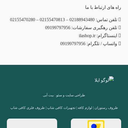
راه های ارتباط با ما
تلفن تماس: 02188943480 – 02155470813 – 02155470280
تلفن رهگیری سفارشات: 09199797956
اینستاگرام: ilashop.ir
واتساپ / تلگرام: 09199797956
طراحی سایت
و
سئو
: بیت آبی
ظروف رستوران | لوازم کافه | تجهیزات کافی شاپ | ظروف فلزی کافی شاپ