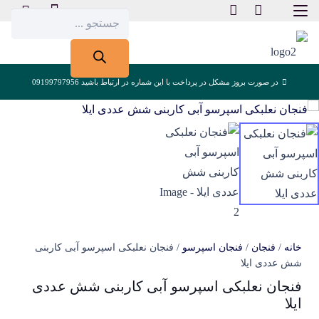
Products
search
در صورت بروز مشکل در پرداخت با این شماره در ارتباط باشید 09199797956
خانه
/
فنجان
/
فنجان اسپرسو
/ فنجان نعلبکی اسپرسو آبی کاربنی
شش عددی ایلا
فنجان نعلبکی اسپرسو آبی کاربنی شش عددی
ایلا