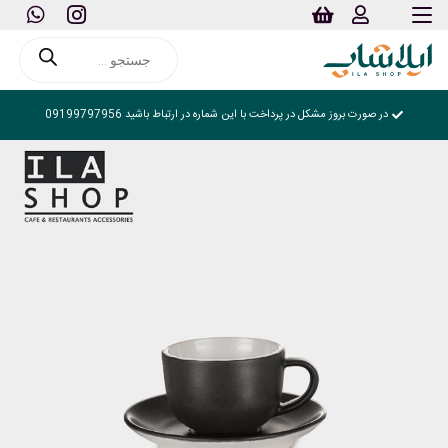
Products
search
در صورت بروز مشکل در پرداخت با این شماره در ارتباط باشید 09199797956