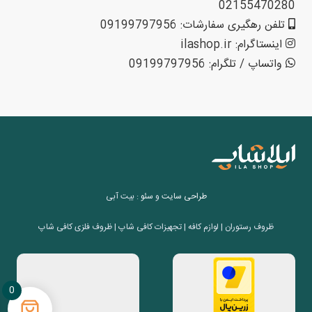
02155470280
تلفن رهگیری سفارشات: 09199797956
اینستاگرام: ilashop.ir
واتساپ / تلگرام: 09199797956
طراحی سایت
و
سئو
: بیت آبی
ظروف رستوران | لوازم کافه | تجهیزات کافی شاپ | ظروف فلزی کافی شاپ
0