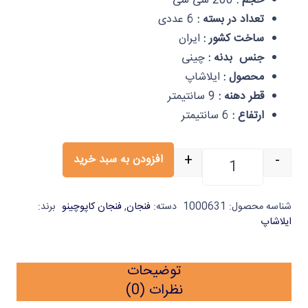
حجم :
200 سی سی
تعداد در بسته :
6 عددی
ساخت کشور :
ایران
جنس بدنه :
چینی
محصول :
ایلاشاپ
قطر دهنه :
9 سانتیمتر
ارتفاع :
6 سانتیمتر
+
-
افزودن به سبد خرید
فنجان نعلبکی کاپوچینو black & white شش عددی ایلا عدد
شناسه محصول:
1000631
دسته:
فنجان
,
فنجان کاپوچینو
برند:
ایلاشاپ
توضیحات
نظرات (0)