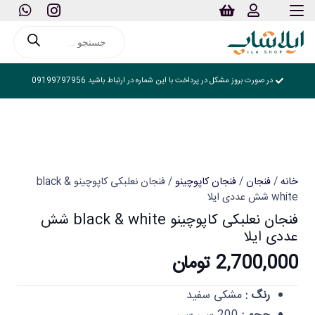
Products
search
در صورت بروز مشکل در پرداخت با این شماره در ارتباط باشید 09199797956
خانه
/
فنجان
/
فنجان کاپوچینو
/ فنجان نعلبکی کاپوچینو black &
white شش عددی ایلا
فنجان نعلبکی کاپوچینو black & white شش
عددی ایلا
2,700,000
تومان
رنگ :
مشکی سفید