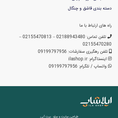
دسته بندی قاشق و چنگال
راه های ارتباط با ما
تلفن تماس: 02188943480 – 02155470813 –
02155470280
تلفن رهگیری سفارشات: 09199797956
اینستاگرام: ilashop.ir
واتساپ / تلگرام: 09199797956
طراحی سایت
و
سئو
: بیت آبی