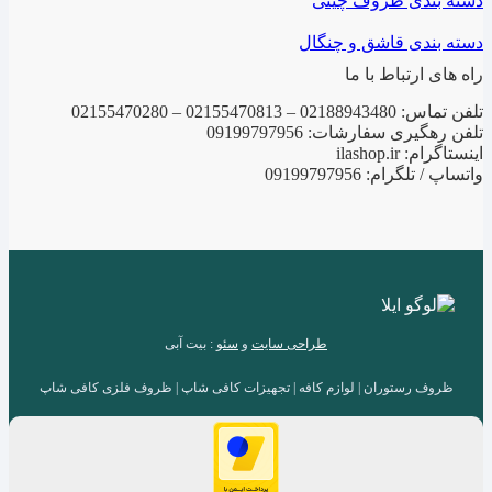
دسته بندی ظروف چینی
دسته بندی قاشق و چنگال
راه های ارتباط با ما
تلفن تماس: 02188943480 – 02155470813 – 02155470280
تلفن رهگیری سفارشات: 09199797956
اینستاگرام: ilashop.ir
واتساپ / تلگرام: 09199797956
طراحی سایت
و
سئو
: بیت آبی
ظروف رستوران | لوازم کافه | تجهیزات کافی شاپ | ظروف فلزی کافی شاپ