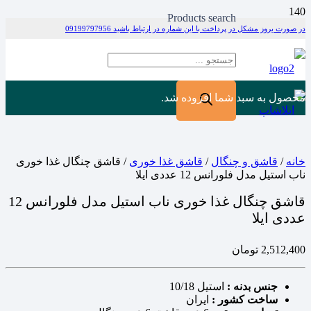
Products search
در صورت بروز مشکل در پرداخت با این شماره در ارتباط باشید 09199797956
محصول
به سبد شما افزوده شد.
خانه
/
قاشق و چنگال
/
قاشق غذا خوری
/ قاشق چنگال غذا خوری
ناب استیل مدل فلورانس 12 عددی ایلا
قاشق چنگال غذا خوری ناب استیل مدل فلورانس 12
عددی ایلا
2,512,400
تومان
جنس بدنه :
استیل 10/18
ساخت کشور :
ایران