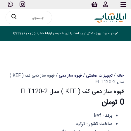
Products
search
در صورت بروز مشکل در پرداخت با این شماره در ارتباط باشید 09199797956
خانه
/
تجهیزات صنعتی
/
قهوه ساز دمی
/ قهوه ساز دمی کف ( KEF )
مدل FLT120-2
قهوه ساز دمی کف ( KEF ) مدل FLT120-2
0
تومان
برند :
kef
ساخت کشور :
ترکیه