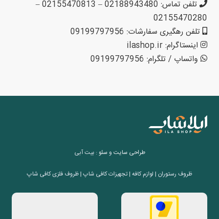
تلفن تماس: 02188943480 – 02155470813 –
02155470280
تلفن رهگیری سفارشات: 09199797956
اینستاگرام: ilashop.ir
واتساپ / تلگرام: 09199797956
طراحی سایت
و
سئو
: بیت آبی
ظروف رستوران | لوازم کافه | تجهیزات کافی شاپ | ظروف فلزی کافی شاپ