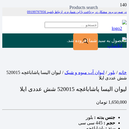
Products search
در صورت بروز مشکل در پرداخت با این شماره در ارتباط باشید 09199797956
محصول
به سبد شما افزوده شد.
خانه
/
بلور
/
لیوان آب میوه و شیک
/ لیوان الیسا پاشاباغچه 520015
شش عددی ایلا
لیوان الیسا پاشاباغچه 520015 شش عددی ایلا
1,650,000
تومان
جنس بدنه :
بلور
حجم :
445 سی سی
برند :
پاشاباغچه