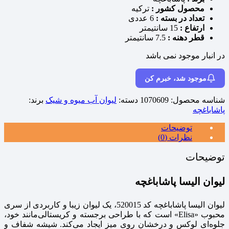
محصول کشور :
ترکیه
تعداد در بسته :
6 عددی
ارتفاع :
15 سانتیمتر
قطر دهنه :
7.5 سانتیمتر
در انبار موجود نمی باشد
موجود شد، خبرم کن
شناسه محصول:
1070609
دسته:
لیوان آب میوه و شیک
برند:
پاشاباغچه
توضیحات
نظرات (0)
توضیحات
لیوان الیسا پاشاباغچه
لیوان الیسا پاشاباغچه کد 520015، یک لیوان زیبا و کاربردی از سری
محبوب «Elisa» است که با طراحی برجسته و کریستالی‌مانند خود،
جلوه‌ای لوکس و درخشان روی میز ایجاد می‌کند. شیشه شفاف و