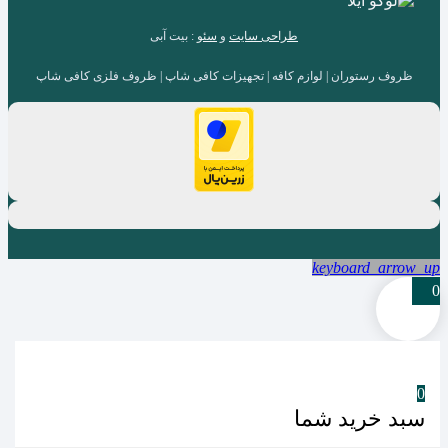
طراحی سایت
و
سئو
: بیت آبی
ظروف رستوران | لوازم کافه | تجهیزات کافی شاپ | ظروف فلزی کافی شاپ
keyboard_arrow_up
0
0
سبد خرید شما