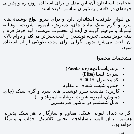
ضخامت استاندارد آن، این مدل را برای استفاده روزمره و پذیرایی
حرفه‌ای در کافه و رستوران مناسب کرده است.
این لیوان ظرفیت استاندارد دارد و برای سرو انواع نوشیدنی‌های
سرد و گرم سبک مانند چای، دمنوش، آبمیوه، شربت، نوشابه،
لیموناد و موهیتو گزینه‌ای ایده‌آل محسوب می‌شود. لبه خوش‌فرم و
بدنه خوش‌دست، تجربه نوشیدن را لذت‌بخش‌تر می‌کند و دوام بالای
آن باعث می‌شود بدون نگرانی برای مدت طولانی از آن استفاده
شود.
مشخصات محصول
برند: پاشاباغچه (Pasabahce)
سری: الیسا (Elisa)
کد محصول: 520015
جنس: شیشه شفاف و مقاوم
کاربرد: مناسب سرو نوشیدنی‌های سرد و گرم سبک (چای،
دمنوش، آبمیوه، شربت، نوشابه، لیموناد و…)
قابل شستشو در ماشین ظرفشویی
اگر به دنبال لیوانی شیک، مقاوم و سازگار با هر سبک پذیرایی
هستید، لیوان الیسا پاشاباغچه انتخابی کلاسیک، جذاب و ماندگار
خواهد بود.