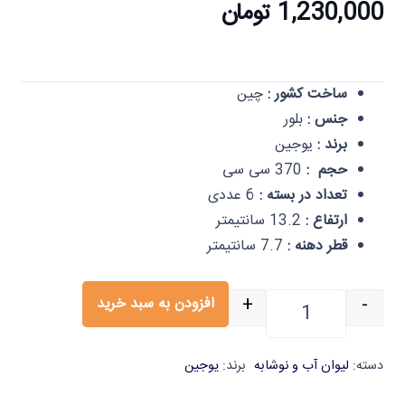
1,230,000
تومان
ساخت کشور :
چین
جنس :
بلور
برند :
یوجین
حجم :
370 سی سی
تعداد در بسته :
6 عددی
ارتفاع :
13.2 سانتیمتر
قطر دهنه :
7.7 سانتیمتر
+
-
افزودن به سبد خرید
لیوان بلند یخی 370 میل کد 1658 شش عددی ایلا عدد
دسته:
لیوان آب و نوشابه
برند:
یوجین