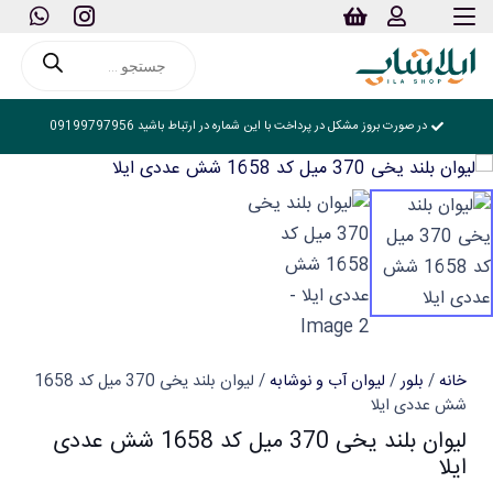
Products
search
در صورت بروز مشکل در پرداخت با این شماره در ارتباط باشید 09199797956
خانه
/
بلور
/
لیوان آب و نوشابه
/ لیوان بلند یخی 370 میل کد 1658
شش عددی ایلا
لیوان بلند یخی 370 میل کد 1658 شش عددی
ایلا