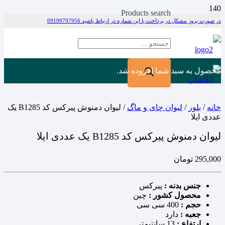
Products search
در صورت بروز مشکل در پرداخت با این شماره در ارتباط باشید 09199797956
محصول
به سبد شما افزوده شد.
خانه
/
بلور
/
لیوان چای و ماگ
/ لیوان دمنوش پیرکس کد B1285 یک
عددی ایلا
لیوان دمنوش پیرکس کد B1285 یک عددی ایلا
295,000
تومان
جنس بدنه :
پیرکس
محصول کشور :
چین
حجم :
400 سی سی
جعبه :
دارد
ارتفاع :
13 سانتیمتر