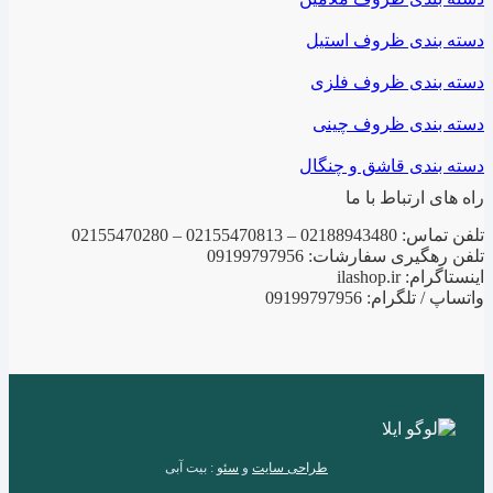
دسته بندی ظروف استیل
دسته بندی ظروف فلزی
دسته بندی ظروف چینی
دسته بندی قاشق و چنگال
راه های ارتباط با ما
تلفن تماس: 02188943480 – 02155470813 – 02155470280
تلفن رهگیری سفارشات: 09199797956
اینستاگرام: ilashop.ir
واتساپ / تلگرام: 09199797956
طراحی سایت
و
سئو
: بیت آبی