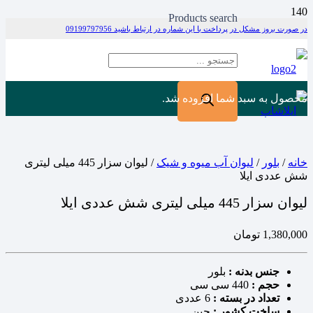
Products search
در صورت بروز مشکل در پرداخت با این شماره در ارتباط باشید 09199797956
محصول
به سبد شما افزوده شد.
خانه
/
بلور
/
لیوان آب میوه و شیک
/ لیوان سزار 445 میلی لیتری
شش عددی ایلا
لیوان سزار 445 میلی لیتری شش عددی ایلا
1,380,000
تومان
جنس بدنه :
بلور
حجم :
440 سی سی
تعداد در بسته :
6 عددی
ساخت کشور :
چین