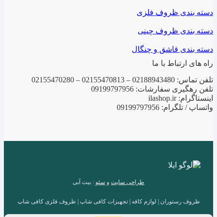
دسته بندی ظروف فلزی
دسته بندی ظروف چینی
دسته بندی قاشق و چنگال
راه های ارتباط با ما
تلفن تماس: 02188943480 – 02155470813 – 02155470280
تلفن رهگیری سفارشات: 09199797956
اینستاگرام: ilashop.ir
واتساپ / تلگرام: 09199797956
طراحی سایت
و
سئو
: بیت آبی
ظروف رستوران | لوازم کافه | تجهیزات کافی شاپ | ظروف فلزی کافی شاپ