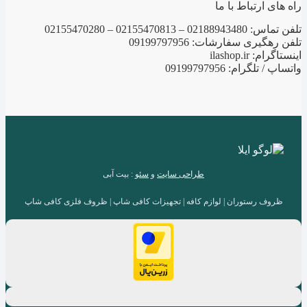
راه های ارتباط با ما
تلفن تماس: 02188943480 – 02155470813 – 02155470280
تلفن رهگیری سفارشات: 09199797956
اینستاگرام: ilashop.ir
واتساپ / تلگرام: 09199797956
طراحی سایت
و
سئو
: بیت آبی
ظروف رستوران | لوازم کافه | تجهیزات کافی شاپ | ظروف فلزی کافی شاپ