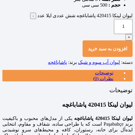
حجم :
500 سی سی
لیوان لینکا 420415 پاشاباغچه شش عددی ایلا عدد
-
+
افزودن به سبد خرید
دسته:
لیوان آب میوه و شیک
برند:
پاشاباغچه
توضیحات
نظرات (0)
توضیحات
لیوان لینکا 420415 پاشاباغچه
لیوان لینکا 420415 پاشاباغچه
یکی از مدل‌های محبوب و باکیفیت
برند Paşabahçe است که با طراحی ساده، شفاف و مقاوم، انتخابی
ایده‌آل برای خانه، رستوران، کافه و محیط‌های سرو نوشیدنی