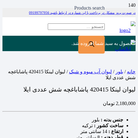
Products search
در صورت بروز مشکل در پرداخت با این شماره در ارتباط باشید 09199797956
محصول
به سبد شما افزوده شد.
خانه
/
بلور
/
لیوان آب میوه و شیک
/ لیوان لینکا 420415 پاشاباغچه
شش عددی ایلا
لیوان لینکا 420415 پاشاباغچه شش عددی ایلا
2,180,000
تومان
جنس بدنه :
بلور
ساخت کشور :
ترکیه
ارتفاع :
14 سانتی متر
قطر دهنه :
8 سانتی متر