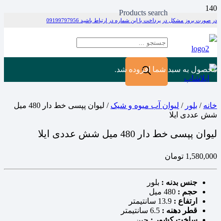
Products search
در صورت بروز مشکل در پرداخت با این شماره در ارتباط باشید 09199797956
محصول
به سبد شما افزوده شد.
خانه
/
بلور
/
لیوان آب میوه و شیک
/ لیوان پپسی خط دار 480 میل
شش عددی ایلا
لیوان پپسی خط دار 480 میل شش عددی ایلا
1,580,000
تومان
جنس بدنه :
بلور
حجم :
480 میل
ارتفاع :
13.9 سانتیمتر
قطر دهنه :
6.5 سانتیمتر
ساخت کشور :
چین