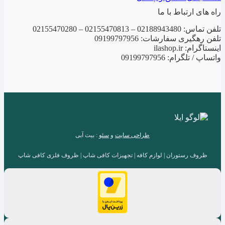
راه های ارتباط با ما
تلفن تماس: 02188943480 – 02155470813 – 02155470280
تلفن رهگیری سفارشات: 09199797956
اینستاگرام: ilashop.ir
واتساپ / تلگرام: 09199797956
طراحی سایت
و
سئو
: بیت آبی
ظروف رستوران | لوازم کافه | تجهیزات کافی شاپ | ظروف فلزی کافی شاپ