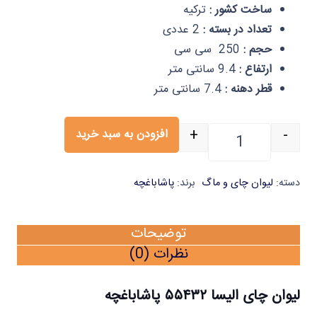
ساخت کشور :
ترکیه
تعداد در بسته :
2 عددی
حجم :
250 سی سی
ارتفاع :
9.4 سانتی متر
قطر دهنه :
7.4 سانتی متر
+
-
افزودن به سبد خرید
لیوان چای الیسا 55432 جفتی ایلا عدد
دسته:
لیوان چای و ماگ
برند:
پاشاباغچه
توضیحات
نظرات (0)
لیوان چای الیسا ۵۵۴۳۲ پاشاباغچه