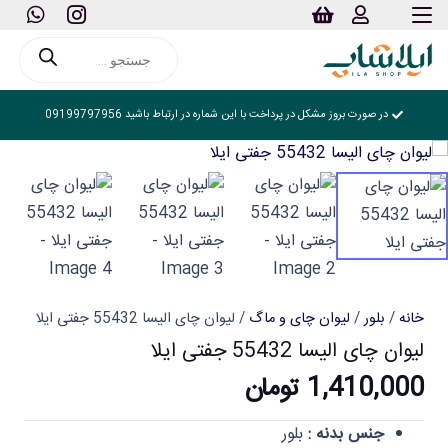
Products
search
در صورت بروز مشکل در پرداخت با این شماره در ارتباط باشید 09199797956
خانه
/
بلور
/
لیوان چای و ماگ
/ لیوان چای الیسا 55432 جفتی ایلا
لیوان چای الیسا 55432 جفتی ایلا
1,410,000
تومان
جنس بدنه :
بلور