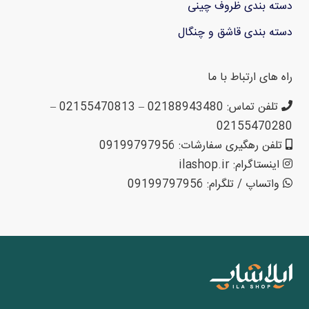
دسته بندی ظروف چینی
دسته بندی قاشق و چنگال
راه های ارتباط با ما
تلفن تماس: 02188943480 – 02155470813 –
02155470280
تلفن رهگیری سفارشات: 09199797956
اینستاگرام: ilashop.ir
واتساپ / تلگرام: 09199797956