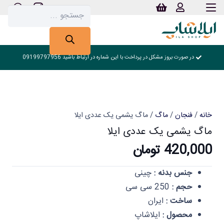
Products
search
در صورت بروز مشکل در پرداخت با این شماره در ارتباط باشید 09199797956
خانه
/
فنجان
/
ماگ
/ ماگ یشمی یک عددی ایلا
ماگ یشمی یک عددی ایلا
420,000
تومان
جنس بدنه :
چینی
حجم :
250 سی سی
ساخت :
ایران
محصول :
ایلاشاپ