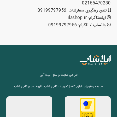
02155470280
تلفن رهگیری سفارشات: 09199797956
اینستاگرام: ilashop.ir
واتساپ / تلگرام: 09199797956
طراحی سایت
و
سئو
: بیت آبی
ظروف رستوران | لوازم کافه | تجهیزات کافی شاپ | ظروف فلزی کافی شاپ