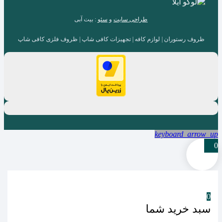
طراحی سایت
و
سئو
: بیت آبی
ظروف رستوران | لوازم کافه | تجهیزات کافی شاپ | ظروف فلزی کافی شاپ
keyboard_arrow_up
0
0
سبد خرید شما