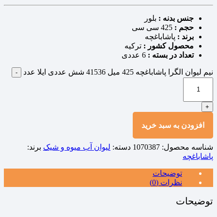
جنس بدنه :
بلور
حجم :
425 سی سی
برند :
پاشاباغچه
محصول کشور :
ترکیه
تعداد در بسته :
6 عددی
نیم لیوان الگرا پاشاباغچه 425 میل 41536 شش عددی ایلا عدد
-
+
افزودن به سبد خرید
شناسه محصول:
1070387
دسته:
لیوان آب میوه و شیک
برند:
پاشاباغچه
توضیحات
نظرات (0)
توضیحات