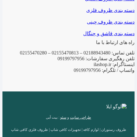
دسته بندی ظروف فلزی
دسته بندی ظروف چینی
دسته بندی قاشق و چنگال
راه های ارتباط با ما
تلفن تماس: 02188943480 – 02155470813 – 02155470280
تلفن رهگیری سفارشات: 09199797956
اینستاگرام: ilashop.ir
واتساپ / تلگرام: 09199797956
طراحی سایت
و
سئو
: بیت آبی
ظروف رستوران | لوازم کافه | تجهیزات کافی شاپ | ظروف فلزی کافی شاپ