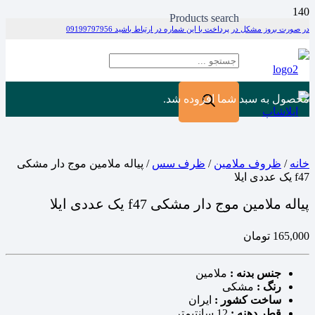
Products search
در صورت بروز مشکل در پرداخت با این شماره در ارتباط باشید 09199797956
محصول
به سبد شما افزوده شد.
خانه
/
ظروف ملامین
/
ظرف سس
/ پیاله ملامین موج دار مشکی
f47 یک عددی ایلا
پیاله ملامین موج دار مشکی f47 یک عددی ایلا
165,000
تومان
جنس بدنه :
ملامین
رنگ :
مشکی
ساخت کشور :
ایران
قطر دهنه :
12 سانتیمتر