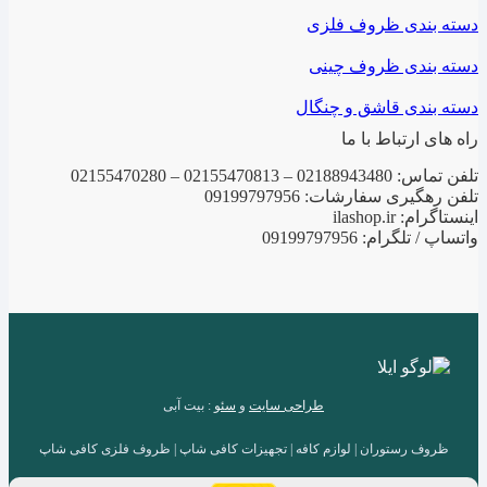
دسته بندی ظروف فلزی
دسته بندی ظروف چینی
دسته بندی قاشق و چنگال
راه های ارتباط با ما
تلفن تماس: 02188943480 – 02155470813 – 02155470280
تلفن رهگیری سفارشات: 09199797956
اینستاگرام: ilashop.ir
واتساپ / تلگرام: 09199797956
طراحی سایت
و
سئو
: بیت آبی
ظروف رستوران | لوازم کافه | تجهیزات کافی شاپ | ظروف فلزی کافی شاپ