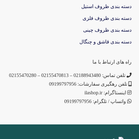
دسته بندی ظروف استیل
دسته بندی ظروف فلزی
دسته بندی ظروف چینی
دسته بندی قاشق و چنگال
راه های ارتباط با ما
تلفن تماس: 02188943480 – 02155470813 – 02155470280
تلفن رهگیری سفارشات: 09199797956
اینستاگرام: ilashop.ir
واتساپ / تلگرام: 09199797956