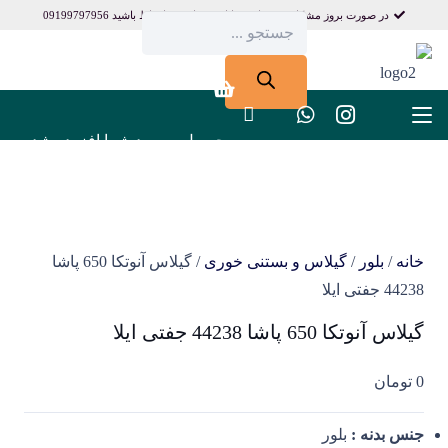
در صورت بروز مشکل در پرداخت با این شماره در ارتباط باشید 09199797956
Products
search
محصول
به سبد شما افزوده شد.
خانه
/
بلور
/
گیلاس و بستنی خوری
/ گیلاس آنوتکا 650 پاشا
44238 جفتی ایلا
گیلاس آنوتکا 650 پاشا 44238 جفتی ایلا
0
تومان
جنس بدنه :
بلور