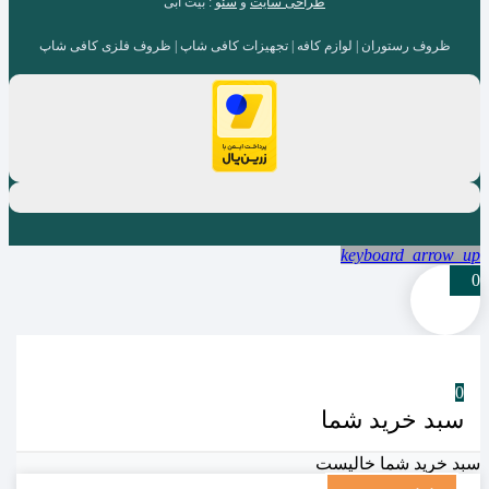
طراحی سایت
و
سئو
: بیت آبی
ظروف رستوران | لوازم کافه | تجهیزات کافی شاپ | ظروف فلزی کافی شاپ
keyboard_arrow_up
0
0
سبد خرید شما
سبد خرید شما خالیست