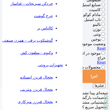
خردکن سبزیجات – غذاساز
صنایع استیل
کاسیت
مادام کوکو
چرخ گوشت
ناب استیل
نالینو
کالباس بر
نوژن
ونتی
یوجین
گوشتکوب برقی – همزن صنعتی
وضعیت موجودی انبار
Reset
وکیوم – سلفون کش
موجود در انبار
حراج
Reset
تجهیزات برودتی
محصولات در فروش ویژه
اجرا
یخچال فریزر ایستاده
فیلترها
یخچال فریزر ویترینی
نتیجه‌ای پیدا نشد.
یخچال فیرزر میزکاری