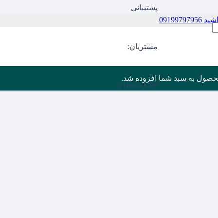
پشتیبانی
09199
مشتریان:
حصول
به سبد شما افزوده شد.
02188943480