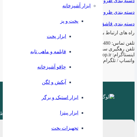
دسته بندی ظروف فلزی
ابزار آشپزخانه
دسته بندی ظروف چینی
پخت و پز
دسته بندی قاشق و چنگال
راه های ارتباط با ما
ابزار پخت
تلفن تماس: 02188943480 – 02155470813 – 02155470280
تلفن رهگیری سفارشات: 09199797956
قابلمه و ماهی تابه
اینستاگرام: ilashop.ir
واتساپ / تلگرام: 09199797956
چاقو آشپزخانه
آبکش و لگن
ابزار استیک و برگر
ابزار پیتزا
ظر
تجهیزات پخت