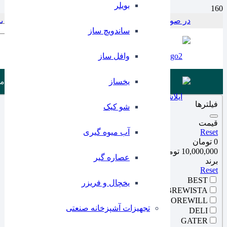
بویلر
در صورت بروز مشکل در پرداخت با این شماره در ارتباط باشید 797956
Products search
ساندویچ ساز
وافل ساز
یخساز
م
فیلترها
شو کیک
قیمت
Reset
آب میوه گیری
0 تومان
10,000,000 تومان
عصاره گیر
برند
Reset
BEST
یخچال و فریزر
BREWISTA
COREWILL
تجهیزات آشپزخانه صنعتی
DELI
GATER