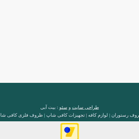
طراحی سایت
و
سئو
: بیت آبی
وف رستوران | لوازم کافه | تجهیزات کافی شاپ | ظروف فلزی کافی شا