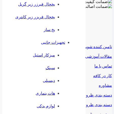
یخچال فیرزر زیر گریل
یخچال فریزر زیر کانتری
⁠یخ ساز
تجهیزات جانبی
تامین کننده شوید
میزکار استیل
مقالات آموزشی
تماس با ما
سینک
کار در کافه
دیسپلی
مشاوره
هات بنماری
دسته بندی ظروف ملامین
دسته بندی ظروف استیل
لوازم یدکی