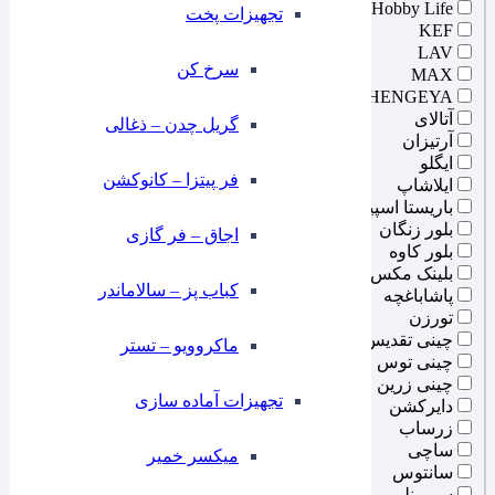
Hobby Life
تجهیزات پخت
KEF
LAV
سرخ کن
MAX
SHENGEYA
آتالای
گریل چدن – ذغالی
آرتیزان
ایگلو
فر پیتزا – کانوکشن
ایلاشاپ
باریستا اسپیس
بلور زنگان
⁠اجاق – فر گازی
بلور کاوه
بلینک مکس
کباب پز – سالاماندر
پاشاباغچه
تورزن
چینی تقدیس
ماکروویو – تستر
چینی توس
چینی زرین
تجهیزات آماده سازی
دایرکشن
زرساب
ساچی
میکسر خمیر
سانتوس
سیمونلی