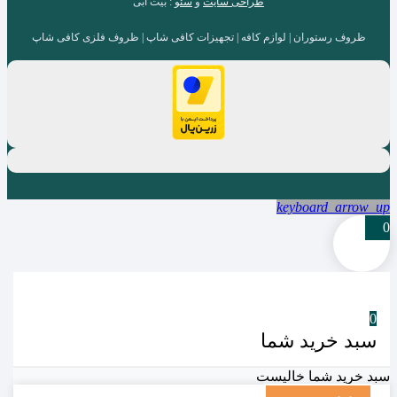
طراحی سایت
و
سئو
: بیت آبی
ظروف رستوران | لوازم کافه | تجهیزات کافی شاپ | ظروف فلزی کافی شاپ
keyboard_arrow_up
0
0
سبد خرید شما
سبد خرید شما خالیست