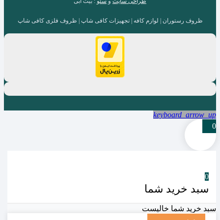
طراحی سایت
و
سئو
: بیت آبی
ظروف رستوران | لوازم کافه | تجهیزات کافی شاپ | ظروف فلزی کافی شاپ
keyboard_arrow_up
0
0
سبد خرید شما
سبد خرید شما خالیست