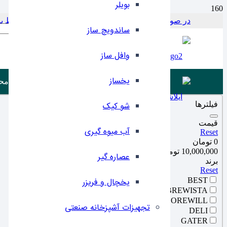
بویلر
در صورت بروز مشکل در پرداخت با این شماره در ارتباط باشید 797956
Products search
ساندویچ ساز
وافل ساز
یخساز
مح
فیلترها
شو کیک
قیمت
آب میوه گیری
Reset
0 تومان
10,000,000 تومان
عصاره گیر
برند
Reset
BEST
یخچال و فریزر
BREWISTA
COREWILL
تجهیزات آشپزخانه صنعتی
DELI
GATER