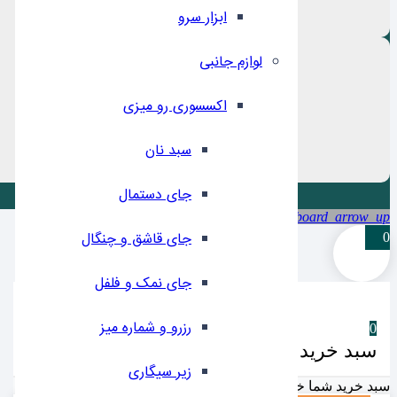
ابزار سرو
لوازم جانبی
اکسسوری رو میزی
سبد نان
جای دستمال
keyboard_arrow_up
جای قاشق و چنگال
0
جای نمک و فلفل
رزرو و شماره میز
0
سبد خرید شما
زیر سیگاری
سبد خرید شما خالیست