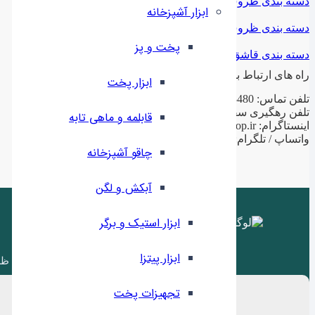
دسته بندی ظروف فلزی
ابزار آشپزخانه
دسته بندی ظروف چینی
پخت و پز
دسته بندی قاشق و چنگال
راه های ارتباط با ما
ابزار پخت
تلفن تماس: 02188943480 – 02155470813 – 02155470280
تلفن رهگیری سفارشات: 09199797956
قابلمه و ماهی تابه
اینستاگرام: ilashop.ir
واتساپ / تلگرام: 09199797956
چاقو آشپزخانه
آبکش و لگن
ابزار استیک و برگر
ابزار پیتزا
ظر
تجهیزات پخت