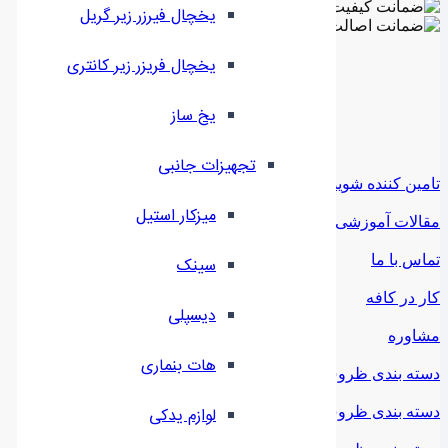
یخچال فیرزر زیر گریل
یخچال فریزر زیر کانتری
⁠یخ ساز
تجهیزات جانبی
تامین کننده شوید
میزکار استیل
مقالات آموزشی
تماس با ما
سینک
کار در کافه
دیسپلی
مشاوره
هات بنماری
دسته بندی ظروف ملامین
دسته بندی ظروف استیل
لوازم یدکی