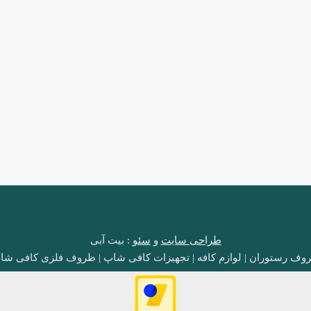
طراحی سایت
و
سئو
: بیت آبی
وف رستوران | لوازم کافه | تجهیزات کافی شاپ | ظروف فلزی کافی شا