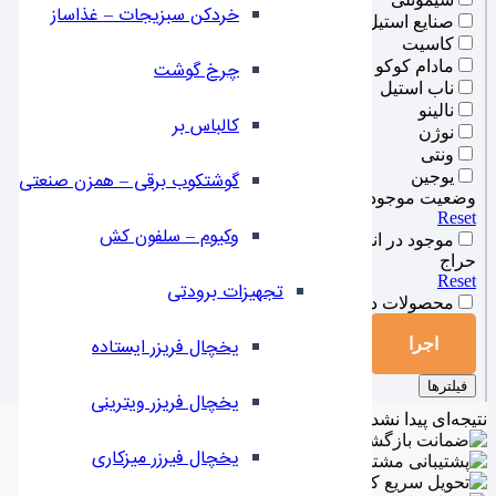
خردکن سبزیجات – غذاساز
صنایع استیل
کاسیت
مادام کوکو
چرخ گوشت
ناب استیل
نالینو
کالباس بر
نوژن
ونتی
یوجین
گوشتکوب برقی – همزن صنعتی
وضعیت موجودی انبار
Reset
وکیوم – سلفون کش
موجود در انبار
حراج
Reset
تجهیزات برودتی
محصولات در فروش ویژه
یخچال فریزر ایستاده
اجرا
فیلترها
یخچال فریزر ویترینی
نتیجه‌ای پیدا نشد.
یخچال فیرزر میزکاری