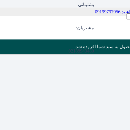
پشتیبانی
09199
مشتریان:
صول
به سبد شما افزوده شد.
02188943480