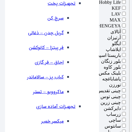
Hobby Life
تجهیزات پخت
KEF
LAV
سرخ کن
MAX
SHENGEYA
آتالای
گریل چدن – ذغالی
آرتیزان
ایگلو
فر پیتزا – کانوکشن
ایلاشاپ
باریستا اسپیس
بلور زنگان
⁠اجاق – فر گازی
بلور کاوه
بلینک مکس
کباب پز – سالاماندر
پاشاباغچه
تورزن
چینی تقدیس
ماکروویو – تستر
چینی توس
چینی زرین
تجهیزات آماده سازی
دایرکشن
زرساب
ساچی
میکسر خمیر
سانتوس
سیمونلی