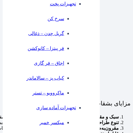
تجهیزات پخت
سرخ کن
گریل چدن – ذغالی
فر پیتزا – کانوکشن
⁠اجاق – فر گازی
کباب پز – سالاماندر
ماکروویو – تستر
مزایای بشقاب ملامین
تجهیزات آماده سازی
سبک و مقاوم
: این بشقاب‌ها در برابر ضربه و شکستن بسیار مقا
میکسر خمیر
تنوع طراحی و رنگ
: بشقاب‌های ملامین در طرح‌ها و رنگ‌های بس
مقرون‌به‌صرفه
: در مقایسه با ظروف چینی و کریستالی، بشقاب