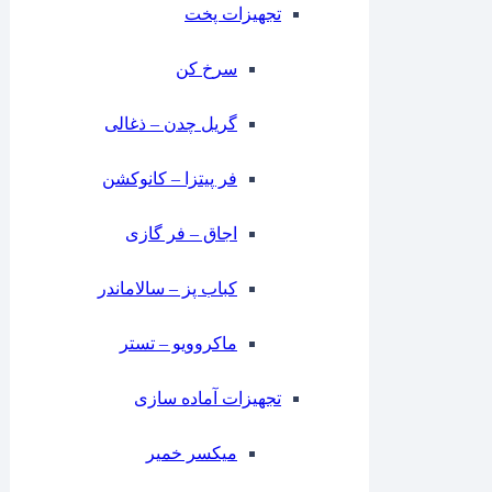
تجهیزات پخت
سرخ کن
گریل چدن – ذغالی
فر پیتزا – کانوکشن
⁠اجاق – فر گازی
کباب پز – سالاماندر
ماکروویو – تستر
تجهیزات آماده سازی
میکسر خمیر