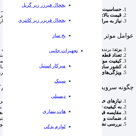
یخچال فیرزر زیر گریل
حساسیت به ضربه:
اگرچه روکش گرانیتی مقاوم است، اما در ب
قیمت بالا:
کیفیت بالا و طول عمر بیشتر، معمولاً با هزینه بیشت
یخچال فریزر زیر کانتری
نیاز به مراقبت خاص:
برای جلوگیری از خراشیدگی، باید از ابزار
عوامل موثر بر قیمت سرویس قابلمه گرانیتی
⁠یخ ساز
برند:
برندهای معروف و باکیفیت مانند نالینو، دسینی و زرساب معم
تجهیزات جانبی
تعداد قطعات:
سرویس‌های گرانیتی از 5 تا 20 قطعه متغیر هستند و قیمت با افزایش تعداد قطعات افزایش می‌یابد.
کیفیت مواد:
روکش باکیفیت‌تر و بدنه آلومینیومی ضخیم‌تر، قیم
میزکار استیل
کشور سازنده:
سرویس‌های تولید شده در کشورهای خارجی مانند آل
ویژگی‌های جانبی:
قابلمه‌هایی با درب شیشه‌ای مقاوم، دستگیره‌
سینک
چگونه سرویس قابلمه گرانیتی مناسب را انتخاب کنیم؟
دیسپلی
نیازهای خود را مشخص کنید:
اگر خانواده بزرگی دارید، سرویس‌
به کیفیت توجه کنید:
بررسی کنید که روکش گرانیتی ضد خش باشد
هات بنماری
مقایسه قیمت:
قبل از خرید، قیمت سرویس‌ها را در فروشگاه‌ه
ضمانت و خدمات پس از فروش:
سرویس‌هایی که ضمانت معتبر 
بررسی نظرات کاربران:
مطالعه تجربیات خریداران قبلی می‌توا
لوازم یدکی