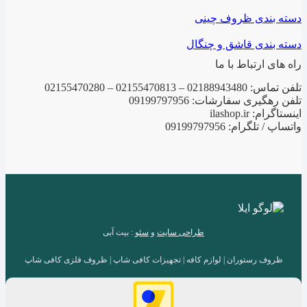
دسته بندی ظروف چینی
دسته بندی قاشق و چنگال
راه های ارتباط با ما
تلفن تماس: 02188943480 – 02155470813 – 02155470280
تلفن رهگیری سفارشات: 09199797956
اینستاگرام: ilashop.ir
واتساپ / تلگرام: 09199797956
طراحی سایت
و
سئو
: بیت آبی
ظروف رستوران | لوازم کافه | تجهیزات کافی شاپ | ظروف فلزی کافی شاپ