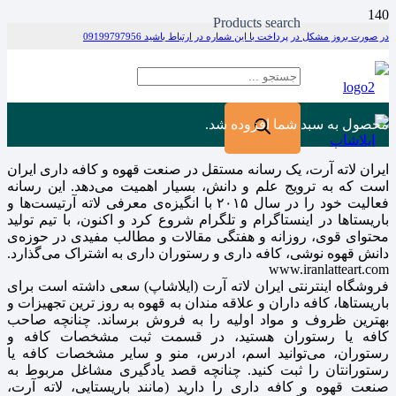
Products search
در صورت بروز مشکل در پرداخت با این شماره در ارتباط باشید 09199797956
محصول
به سبد شما افزوده شد.
ایران لاته آرت، یک رسانه مستقل در صنعت قهوه و کافه داری ایران
است که به ترویج علم و دانش، بسیار اهمیت می‌دهد. این رسانه
فعالیت خود را در سال ۲۰۱۵ با انگیزه‌ی معرفی لاته آرتیست‌ها و
باریستاها در اینستاگرام و تلگرام شروع کرد و اکنون، با تیم تولید
محتوای قوی، روزانه و هفتگی مقالات و مطالب مفیدی در حوزه‌ی
دانش قهوه نوشی، کافه داری و رستوران داری به اشتراک می‌گذارد.
www.iranlatteart.com
فروشگاه اینترنتی ایران لاته آرت (ایلاشاپ) سعی داشته است برای
باریستاها، کافه داران و علاقه مندان به قهوه به روز ترین تجهیزات و
بهترین ظروف و مواد اولیه را به فروش برساند. چنانچه صاحب
کافه یا رستوران هستید، در قسمت ثبت مشخصات کافه و
رستوران، می‌توانید اسم، ادرس، منو و سایر مشخصات کافه یا
رستورانتان را ثبت کنید. چنانچه قصد یادگیری مشاغل مربوط به
صنعت قهوه و کافه داری را دارید (مانند باریستایی، لاته آرت،