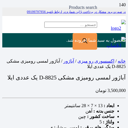
Products search
در صورت بروز مشکل در پرداخت با این شماره در ارتباط باشید 09199797956
محصول
به سبد شما افزوده شد.
خانه
/
اکسسوری رو میزی
/
آباژور
/ آباژور لمسی رومیزی مشکی
D-8825 یک عددی ایلا
آباژور لمسی رومیزی مشکی D-8825 یک عددی ایلا
3,500,000
تومان
ابعاد :
13 × 7 × 28 سانتیمتر
جنس بدنه :
آهن
ساخت کشور :
چین
ولتاژ :
5
ویژگی های برقی :
لمسی – شارژی