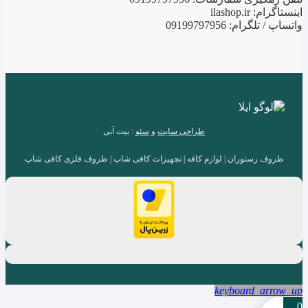
اینستاگرام: ilashop.ir
واتساپ / تلگرام: 09199797956
طراحی سایت
و
سئو
: بیت آبی
ظروف رستوران | لوازم کافه | تجهیزات کافی شاپ | ظروف فلزی کافی شاپ
keyboard_arrow_up
0