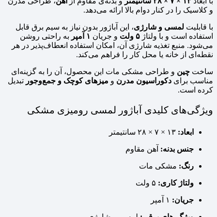
با ابعاد
۱۳ × ۷ × ۲۸ سانتیمتر
و بدنه‌ی مقاوم از
آهن
، طراحی مدرن
و کلاسیک را در کنار دوام بالا ارائه می‌دهد.
با قابلیت
لمسی و شارژی
، این آباژور بدون نیاز به سیم برق قابل
استفاده است و با ولتاژ
۵ ولت
و جریان
۱ آمپر
به راحتی روشن
می‌شود. منبع تغذیه شارژی آن، امکان استفاده انعطاف‌پذیر در هر
نقطه‌ای از خانه یا محل کار را فراهم می‌کند.
ساخت
چین
و طراحی مشکی مات این محصول، آن را به گزینه‌ای
مناسب برای
دکوراسیون مدرن
و
میزهای کوچک و جمع‌وجور
تبدیل
کرده است.
ویژگی‌های کلیدی آباژور لمسی رومیزی مشکی
ابعاد:
۱۳ × ۷ × ۲۸ سانتیمتر
جنس بدنه:
آهن مقاوم
رنگ:
مشکی مات
ولتاژ کاری:
۵ ولت
جریان:
۱ آمپر
ویژگی‌های برقی:
لمسی و شارژی