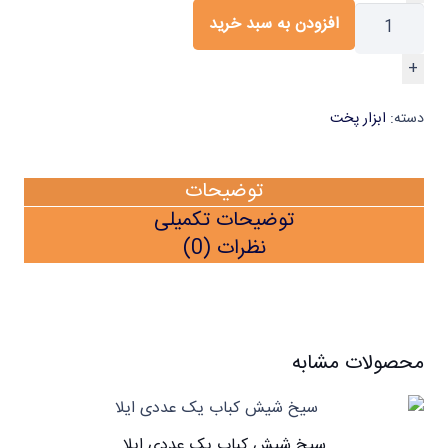
پیتزا
افزودن به سبد خرید
کوچک
+
23
سانتیمتری
دسته:
ابزار پخت
یک
عددی
ایلا
توضیحات
عدد
توضیحات تکمیلی
نظرات (0)
محصولات مشابه
سیخ شیش کباب یک عددی ایلا