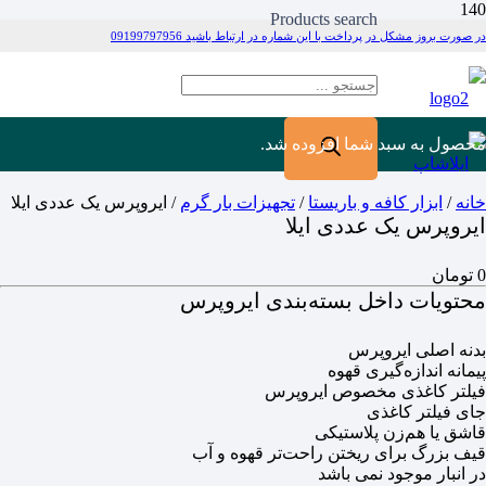
Products search
در صورت بروز مشکل در پرداخت با این شماره در ارتباط باشید 09199797956
محصول
به سبد شما افزوده شد.
خانه
/
ابزار کافه و باریستا
/
تجهیزات بار گرم
/ ایروپرس یک عددی ایلا
ایروپرس یک عددی ایلا
0
تومان
محتویات داخل بسته‌بندی ایروپرس
بدنه اصلی ایروپرس
پیمانه اندازه‌گیری قهوه
فیلتر کاغذی مخصوص ایروپرس
جای فیلتر کاغذی
قاشق یا هم‌زن پلاستیکی
قیف بزرگ برای ریختن راحت‌تر قهوه و آب
در انبار موجود نمی باشد