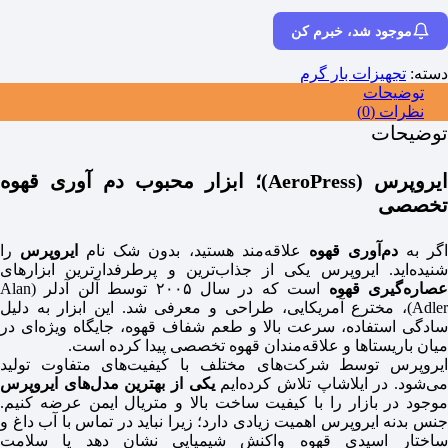
موجود شد، خبرم کن
دسته:
تجهیزات بار گرم
توضیحات
نظرات (0)
توضیحات
ایروپرس (AeroPress)؛ ابزار محبوب دم‌ آوری قهوه
تخصصی
گر به
دم‌آوری قهوه
علاقه‌مند هستید، بدون شک نام
ایروپرس
را
شنیده‌اید. ایروپرس یکی از جذاب‌ترین و پرطرفدارترین ابزارهای
صاره‌گیری قهوه
است که در سال ۲۰۰۵ توسط آلن آدلر (Alan
Adler)، مخترع آمریکایی، طراحی و معرفی شد. این ابزار به دلیل
سادگی استفاده، سرعت بالا و طعم شفاف قهوه، جایگاه ویژه‌ای در
میان باریستاها و علاقه‌مندان قهوه تخصصی پیدا کرده است.
ایروپرس توسط شرکت‌های مختلف با کیفیت‌های متفاوت تولید
ی‌شود. در ایلاشاپ تلاش کرده‌ایم
یکی از بهترین مدل‌های ایروپرس
موجود در بازار را با کیفیت ساخت بالا و متریال ایمن عرضه کنیم.
جنس بدنه ایروپرس اهمیت زیادی دارد؛ زیرا نباید در تماس با آب داغ و
ساختار اسیدی قهوه واکنش شیمیایی نشان دهد یا سلامت