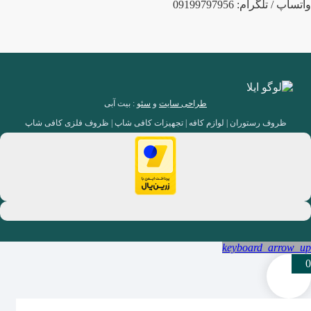
واتساپ / تلگرام: 09199797956
طراحی سایت
و
سئو
: بیت آبی
ظروف رستوران | لوازم کافه | تجهیزات کافی شاپ | ظروف فلزی کافی شاپ
keyboard_arrow_up
0