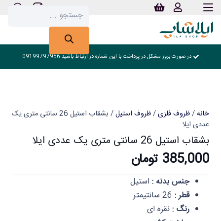
Products
search
در صورت بروز مشکل در پرداخت با این شماره در ارتباط باشید 09199797956
خانه
/
ظروف فلزی
/
ظروف استیل
/ بشقاب استیل 26 سانتی متری یک
عددی ایلا
بشقاب استیل 26 سانتی متری یک عددی ایلا
385,000
تومان
جنس بدنه :
استیل
قطر :
26 سانتیمتر
رنگ :
نقره ای