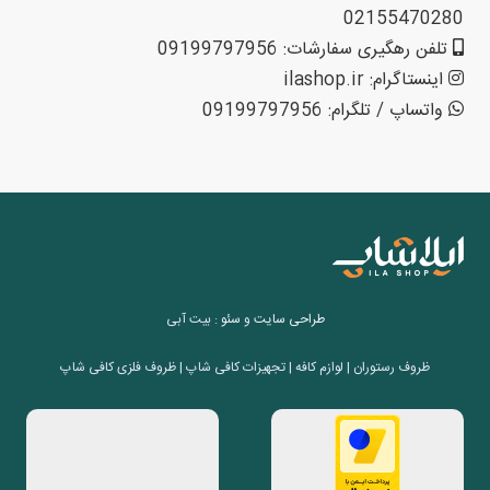
02155470280
تلفن رهگیری سفارشات: 09199797956
اینستاگرام: ilashop.ir
واتساپ / تلگرام: 09199797956
طراحی سایت
و
سئو
: بیت آبی
ظروف رستوران | لوازم کافه | تجهیزات کافی شاپ | ظروف فلزی کافی شاپ