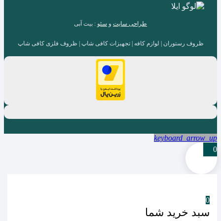
طراحی سایت
و
سئو
: بیت آبی
ظروف رستوران | لوازم کافه | تجهیزات کافی شاپ | ظروف فلزی کافی شاپ
keyboard_arrow_up
0
0
سبد خرید شما