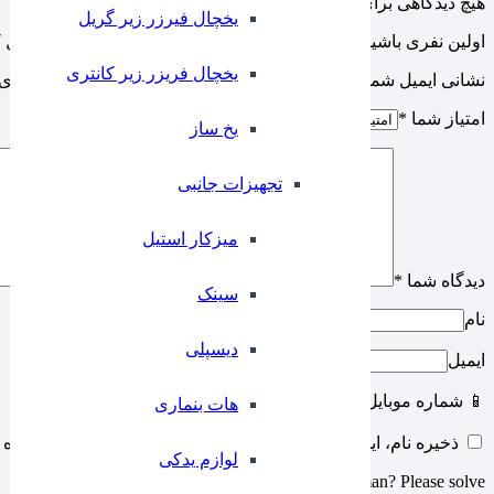
هیچ دیدگاهی برای این محصول نوشته نشده است.
یخچال فیرزر زیر گریل
اولین نفری باشید که دیدگاهی را ارسال می کنید برای “جای دستمال
یخچال فریزر زیر کانتری
نشانی ایمیل شما منتشر نخواهد شد.
بخش‌های موردنیاز علامت‌گذاری 
امتیاز شما
*
⁠یخ ساز
تجهیزات جانبی
میزکار استیل
دیدگاه شما
*
سینک
نام
دیسپلی
ایمیل
📱 شماره موبایل
هات بنماری
ذخیره نام، ایمیل و وبسایت من در مرورگر برای زمانی که دوباره 
لوازم یدکی
Are you human? Please solve: