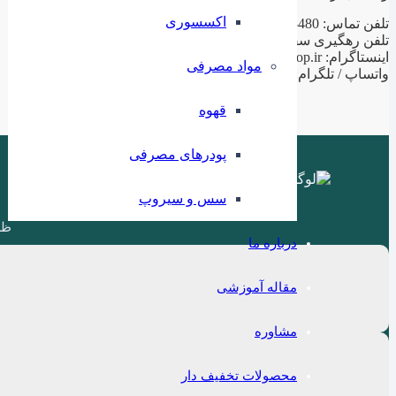
اکسسوری
تلفن تماس: 02188943480 – 02155470813 – 02155470280
تلفن رهگیری سفارشات: 09199797956
اینستاگرام: ilashop.ir
مواد مصرفی
واتساپ / تلگرام: 09199797956
قهوه
پودرهای مصرفی
سس و سیروپ
ظر
درباره ما
مقاله آموزشی
مشاوره
محصولات تخفیف دار