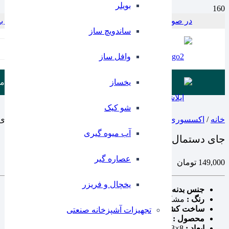
بویلر
در صورت بروز مشکل در پرداخت با این شماره در ارتباط باشید 797956
ساندویچ ساز
Products
search
وافل ساز
یخساز
م
شو کیک
خانه
/
اکسسوری رو میزی
/
جای دستمال
/ جای دستمال کوکتل فلزی 
آب میوه گیری
جای دستمال کوکتل فلزی مستطیل یک عددی ایلا
عصاره گیر
149,000
تومان
یخچال و فریزر
جنس بدنه :
فلزی
رنگ :
مشکی
ساخت کشور :
ایران
تجهیزات آشپزخانه صنعتی
محصول :
ایلاشاپ
ابعاد :
8×3×11