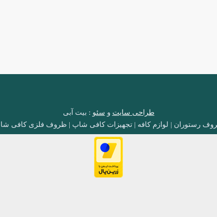
طراحی سایت
و
سئو
: بیت آبی
وف رستوران | لوازم کافه | تجهیزات کافی شاپ | ظروف فلزی کافی شا