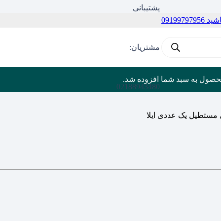
پشتیبانی
09199
مشتریان:
حصول
به سبد شما افزوده شد.
02188943480
مستطیل یک عددی ایلا