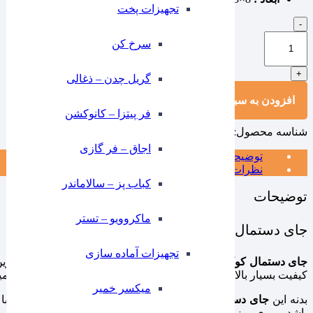
تجهیزات پخت
جای
-
دستمال
سرخ کن
کوکتل
فلزی
+
مستطیل
گریل چدن – ذغالی
یک
افزودن به سبد خرید
عددی
فر پیتزا – کانوکشن
ایلا
عدد
شناسه محصول:
1060651
دسته:
اکسسوری رو میزی
,
جای دستمال
⁠اجاق – فر گازی
توضیحات
نظرات (0)
کباب پز – سالاماندر
توضیحات
ماکروویو – تستر
جای دستمال کوکتل فلزی مستطیل
تجهیزات آماده سازی
جای دستمال کوکتل فلزی مستطیل
یکی از شیک‌ ترین و کاربردی‌تر
کیفیت بسیار بالایی دارد و باعث می‌شود دستمال‌ها همیشه مرتب، تم
میکسر خمیر
بدنه این
جای دستمال فلزی
از فلز مقاوم ساخته شده و سطح آن با
باشد و روی میز هیچ‌گونه شلوغی ایجاد نکند. این مدل برای استفاده