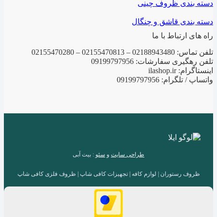
دسته بندی ظروف چینی
دسته بندی قاشق و چنگال
راه های ارتباط با ما
تلفن تماس: 02188943480 – 02155470813 – 02155470280
تلفن رهگیری سفارشات: 09199797956
اینستاگرام: ilashop.ir
واتساپ / تلگرام: 09199797956
طراحی سایت
و
سئو
: بیت آبی
ظروف رستوران | لوازم کافه | تجهیزات کافی شاپ | ظروف فلزی کافی شاپ