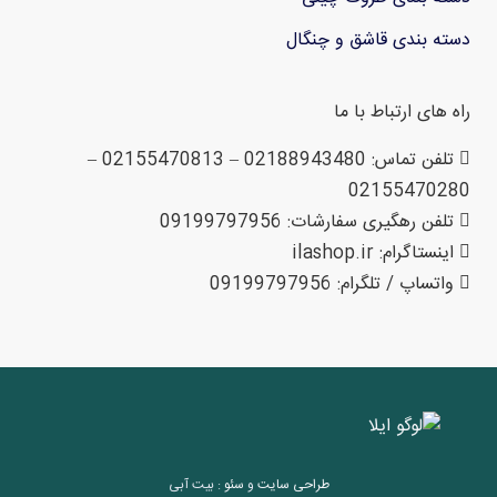
دسته بندی قاشق و چنگال
راه های ارتباط با ما
تلفن تماس: 02188943480 – 02155470813 –
02155470280
تلفن رهگیری سفارشات: 09199797956
اینستاگرام: ilashop.ir
واتساپ / تلگرام: 09199797956
طراحی سایت
و
سئو
: بیت آبی