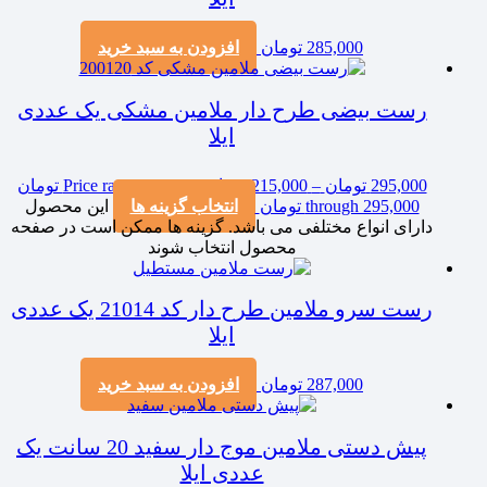
285,000
تومان
افزودن به سبد خرید
رست بیضی طرح دار ملامین مشکی یک عددی
ایلا
295,000
تومان
–
215,000
تومان
Price range: 215,000 تومان
through 295,000 تومان
انتخاب گزینه ها
این محصول
دارای انواع مختلفی می باشد. گزینه ها ممکن است در صفحه
محصول انتخاب شوند
رست سرو ملامین طرح دار کد 21014 یک عددی
ایلا
287,000
تومان
افزودن به سبد خرید
پیش دستی ملامین موج دار سفید 20 سانت یک
عددی ایلا