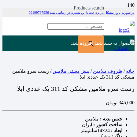
Products search
در صورت بروز مشکل در پرداخت با این شماره در ارتباط باشید 09199797956
محصول
به سبد شما افزوده شد.
خانه
/
ظروف ملامین
/
پیش دستی ملامین
/ رست سرو ملامین
مشکی کد 311 یک عددی ایلا
رست سرو ملامین مشکی کد 311 یک عددی ایلا
345,000
تومان
جنس بدنه :
ملامین
ساخت کشور :
ایران
ابعاد :
24×14سانتیمتر
رنگ :
مشکی