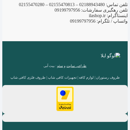
تلفن تماس: 02188943480 – 02155470813 – 02155470280
تلفن رهگیری سفارشات: 09199797956
اینستاگرام: ilashop.ir
واتساپ / تلگرام: 09199797956
طراحی سایت
و
سئو
: بیت آبی
ظروف رستوران | لوازم کافه | تجهیزات کافی شاپ | ظروف فلزی کافی شاپ