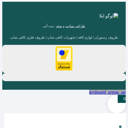
طراحی سایت
و
سئو
: بیت آبی
ظروف رستوران | لوازم کافه | تجهیزات کافی شاپ | ظروف فلزی کافی شاپ
keyboard_arrow_up
0