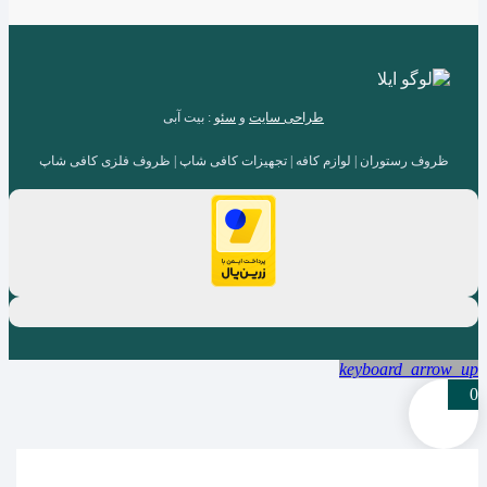
طراحی سایت
و
سئو
: بیت آبی
ظروف رستوران | لوازم کافه | تجهیزات کافی شاپ | ظروف فلزی کافی شاپ
keyboard_arrow_up
0