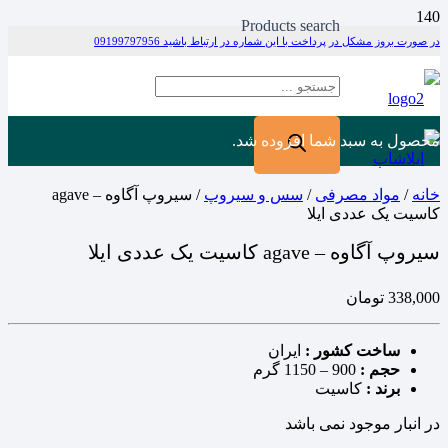
Products search
در صورت بروز مشکل در پرداخت با این شماره در ارتباط باشید 09199797956
محصول
به سبد شما افزوده شد.
خانه
/
مواد مصرفی
/
سس و سیروپ
/ سیروپ آگاوه – agave
کاسیت یک عددی ایلا
سیروپ آگاوه – agave کاسیت یک عددی ایلا
338,000
تومان
ساخت کشور :
ایران
حجم :
900 – 1150 گرم
برند :
کاسیت
در انبار موجود نمی باشد