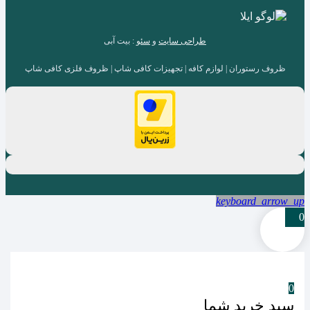
طراحی سایت
و
سئو
: بیت آبی
ظروف رستوران | لوازم کافه | تجهیزات کافی شاپ | ظروف فلزی کافی شاپ
keyboard_arrow_up
0
0
سبد خرید شما