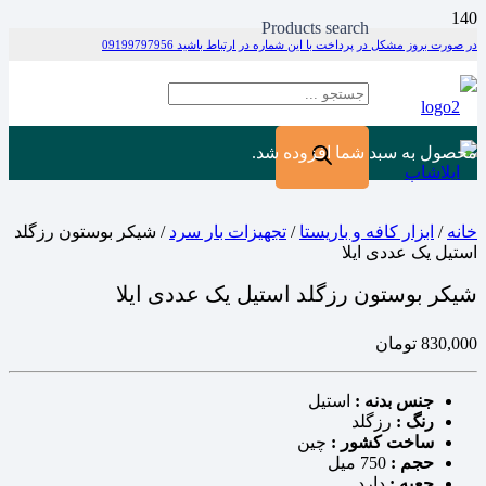
Products search
در صورت بروز مشکل در پرداخت با این شماره در ارتباط باشید 09199797956
محصول
به سبد شما افزوده شد.
خانه
/
ابزار کافه و باریستا
/
تجهیزات بار سرد
/ شیکر بوستون رزگلد
استیل یک عددی ایلا
شیکر بوستون رزگلد استیل یک عددی ایلا
830,000
تومان
جنس بدنه :
استیل
رنگ :
رزگلد
ساخت کشور :
چین
حجم :
750 میل
جعبه :
دارد