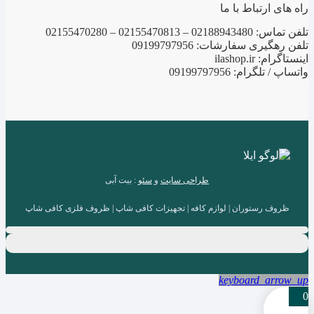
راه های ارتباط با ما
تلفن تماس: 02188943480 – 02155470813 – 02155470280
تلفن رهگیری سفارشات: 09199797956
اینستاگرام: ilashop.ir
واتساپ / تلگرام: 09199797956
طراحی سایت
و
سئو
: بیت آبی
ظروف رستوران | لوازم کافه | تجهیزات کافی شاپ | ظروف فلزی کافی شاپ
keyboard_arrow_up
0