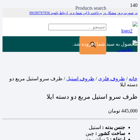
Products search
در صورت بروز مشکل در پرداخت با این شماره در ارتباط باشید 09199797956
محصول
به سبد شما افزوده شد.
خانه
/
ظروف فلزی
/
ظروف استیل
/ ظرف سرو استیل مربع دو
دسته ایلا
ظرف سرو استیل مربع دو دسته ایلا
445,000
تومان
جنس بدنه :
استیل
ساخت کشور :
چین
ارتفاع :
5 سانتی متر