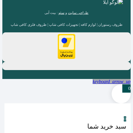
طراحی سایت
و
سئو
: بیت آبی
ظروف رستوران | لوازم کافه | تجهیزات کافی شاپ | ظروف فلزی کافی شاپ
keyboard_arrow_up
0
0
سبد خرید شما