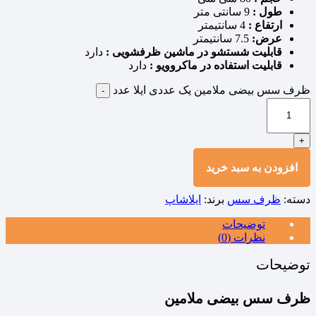
طول :
9 سانتی متر
ارتفاع :
4 سانتیمتر
عرض:
7.5 سانتیمتر
قابلیت شستشو د
ر ماشین ظرفشویی :
دارد
قابلیت استفاده در ماکروویو :
دارد
ظرف سس بیضی ملامین یک عددی ایلا عدد
-
+
افزودن به سبد خرید
دسته:
ظرف سس
برند:
ایلاشاپ
توضیحات
نظرات (0)
توضیحات
ظرف سس بیضی ملامین