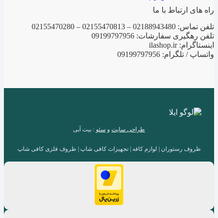
راه های ارتباط با ما
تلفن تماس: 02188943480 – 02155470813 – 02155470280
تلفن رهگیری سفارشات: 09199797956
اینستاگرام: ilashop.ir
واتساپ / تلگرام: 09199797956
طراحی سایت
و
سئو
: بیت آبی
ظروف رستوران | لوازم کافه | تجهیزات کافی شاپ | ظروف فلزی کافی شاپ