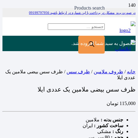
Products search
در صورت بروز مشکل در پرداخت با این شماره در ارتباط باشید 09199797956
محصول
به سبد شما افزوده شد.
خانه
/
ظروف ملامین
/
ظرف سس
/ ظرف سس بیضی ملامین یک
عددی ایلا
ظرف سس بیضی ملامین یک عددی ایلا
115,000
تومان
جنس بدنه :
ملامین
ساخت کشور :
ایران
رنگ :
مشکی
حجم :
80 سی سی