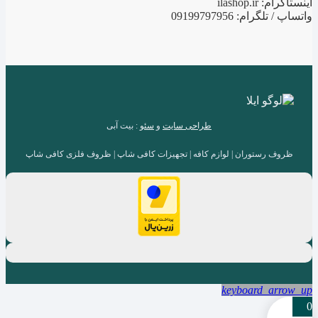
اینستاگرام: ilashop.ir
واتساپ / تلگرام: 09199797956
طراحی سایت
و
سئو
: بیت آبی
ظروف رستوران | لوازم کافه | تجهیزات کافی شاپ | ظروف فلزی کافی شاپ
keyboard_arrow_up
0