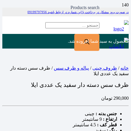
Products search
در صورت بروز مشکل در پرداخت با این شماره در ارتباط باشید 09199797956
محصول
به سبد شما افزوده شد.
خانه
/
ظروف چینی
/
پیاله و ظرف سس
/ ظرف سس دسته دار
سفید یک عددی ایلا
ظرف سس دسته دار سفید یک عددی ایلا
290,000
تومان
جنس بدنه :
چینی
ارتفاع :
9 سانتیمتر
قطر کف :
4.5 سانتیمتر
رنگ :
سفید