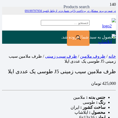
Products search
در صورت بروز مشکل در پرداخت با این شماره در ارتباط باشید 09199797956
محصول
به سبد شما افزوده شد.
خانه
/
ظروف ملامین
/
ظرف سیب زمینی
/ ظرف ملامین سیب
زمینی J5 طوسی یک عددی ایلا
ظرف ملامین سیب زمینی J5 طوسی یک عددی ایلا
425,000
تومان
جنس بدنه :
ملامین
رنگ :
طوسی
ساخت کشور :
ایران
محصول :
ایلاشاپ
ابعاد :
16×13×6