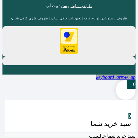
طراحی سایت
و
سئو
: بیت آبی
ظروف رستوران | لوازم کافه | تجهیزات کافی شاپ | ظروف فلزی کافی شاپ
keyboard_arrow_up
0
0
سبد خرید شما
سبد خرید شما خالیست