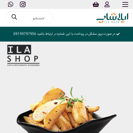
Products
search
در صورت بروز مشکل در پرداخت با این شماره در ارتباط باشید 09199797956