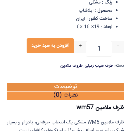
رنگ :
مشکی
محصول :
ایلاشاپ
ساخت کشور :
ایران
ابعاد :
19× 16 ×6
+
-
افزودن به سبد خرید
ظرف ملامین wm57 یک عددی ایلا عدد
دسته:
ظرف سیب زمینی
,
ظروف ملامین
توضیحات
نظرات (0)
ظرف ملامین wm57
ظرف ملامین WM5 مشکی یک انتخاب حرفه‌ای، بادوام و بسیار
شیک برای سرو انواع پیش‌غذا و اسنک‌های کافه‌ای است.