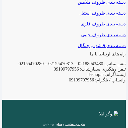
دسته بندی ظروف ملامین
دسته بندی ظروف استیل
دسته بندی ظروف فلزی
دسته بندی ظروف چینی
دسته بندی قاشق و چنگال
راه های ارتباط با ما
تلفن تماس: 02188943480 – 02155470813 – 02155470280
تلفن رهگیری سفارشات: 09199797956
اینستاگرام: ilashop.ir
واتساپ / تلگرام: 09199797956
طراحی سایت
و
سئو
: بیت آبی