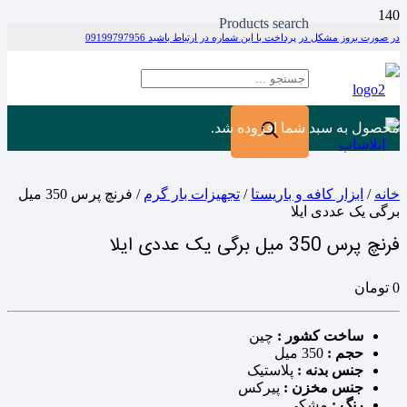
Products search
در صورت بروز مشکل در پرداخت با این شماره در ارتباط باشید 09199797956
محصول
به سبد شما افزوده شد.
خانه
/
ابزار کافه و باریستا
/
تجهیزات بار گرم
/ فرنچ پرس 350 میل
برگی یک عددی ایلا
فرنچ پرس 350 میل برگی یک عددی ایلا
0
تومان
ساخت کشور :
چین
حجم :
350 میل
جنس بدنه :
پلاستیک
جنس مخزن :
پیرکس
رنگ :
مشکی