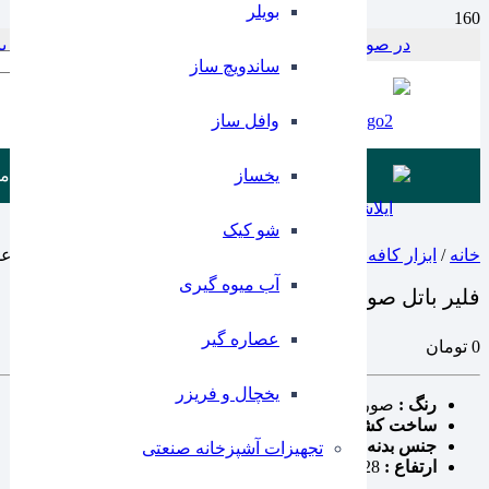
بویلر
در صورت بروز مشکل در پرداخت با این شماره در ارتباط باشید 797956
Products search
ساندویچ ساز
وافل ساز
یخساز
م
شو کیک
خانه
/
ابزار کافه و باریستا
/
تجهیزات بار سرد
/ فلیر باتل صورتی یک عد
آب میوه گیری
فلیر باتل صورتی یک عددی ایلا
عصاره گیر
0
تومان
یخچال و فریزر
رنگ :
صورتی
ساخت کشور :
چین
جنس بدنه :
پلاستیک فشرده
تجهیزات آشپزخانه صنعتی
ارتفاع :
28 سانتی متر