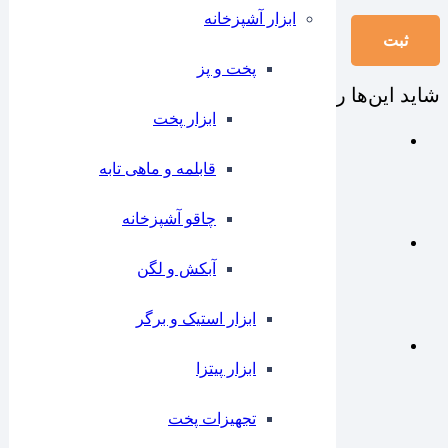
ابزار آشپزخانه
پخت و پز
شاید این‌ها را هم بپسندید…
ابزار پخت
قابلمه و ماهی تابه
چاقو آشپزخانه
آبکش و لگن
ابزار استیک و برگر
ابزار پیتزا
تجهیزات پخت