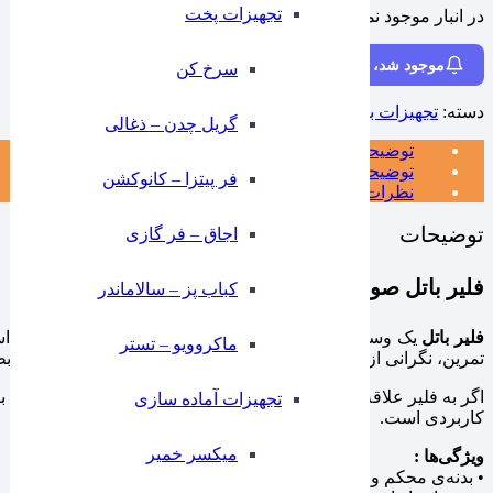
تجهیزات پخت
در انبار موجود نمی باشد
موجود شد، خبرم کن
سرخ کن
دسته:
تجهیزات بار سرد
برند:
ایلاشاپ
گریل چدن – ذغالی
توضیحات
توضیحات تکمیلی
فر پیتزا – کانوکشن
نظرات (0)
توضیحات
⁠اجاق – فر گازی
فلیر باتل صورتی
کباب پز – سالاماندر
فلیر باتل
یک وسیله حرفه‌ای برای تمرین حرکات نمایشی بارتندینگ اس
ماکروویو – تستر
تمرین، نگرانی از شکستن یا آسیب وجود ندارد. وزن و ابعاد آن شبیه 
اگر به فلیر علاقه داری و می‌خوای اجرای جذاب‌تری پشت بار داشته با
تجهیزات آماده سازی
کاربردی است.
میکسر خمیر
ویژگی‌ها :
• بدنه‌ی محکم و نشکن