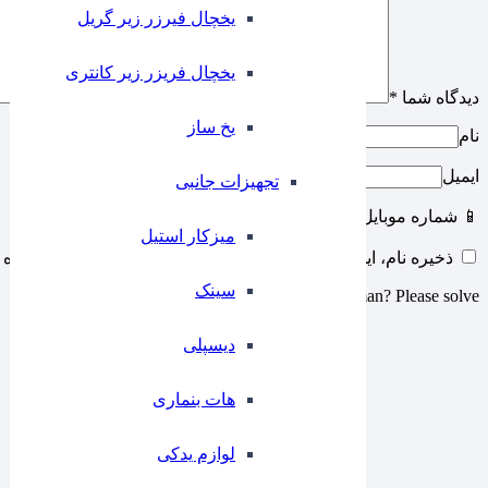
یخچال فیرزر زیر گریل
یخچال فریزر زیر کانتری
دیدگاه شما
*
⁠یخ ساز
نام
ایمیل
تجهیزات جانبی
📱 شماره موبایل
میزکار استیل
ذخیره نام، ایمیل و وبسایت من در مرورگر برای زمانی که دوباره 
سینک
Are you human? Please solve:
دیسپلی
هات بنماری
لوازم یدکی