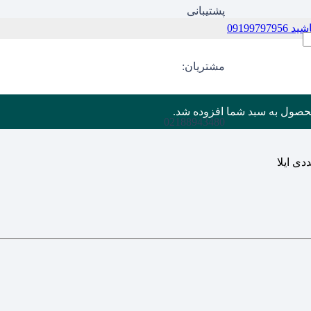
پشتیبانی
09199
مشتریان:
حصول
به سبد شما افزوده شد.
02188943480
دی ایلا