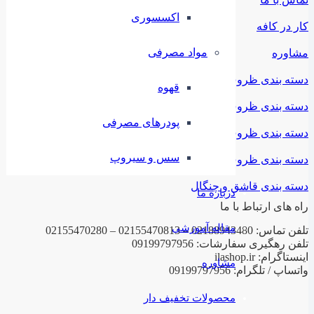
اکسسوری
کار در کافه
مواد مصرفی
مشاوره
دسته بندی ظروف ملامین
قهوه
دسته بندی ظروف استیل
پودرهای مصرفی
دسته بندی ظروف فلزی
سس و سیروپ
دسته بندی ظروف چینی
دسته بندی قاشق و چنگال
درباره ما
راه های ارتباط با ما
مقاله آموزشی
تلفن تماس: 02188943480 – 02155470813 – 02155470280
تلفن رهگیری سفارشات: 09199797956
اینستاگرام: ilashop.ir
مشاوره
واتساپ / تلگرام: 09199797956
محصولات تخفیف دار