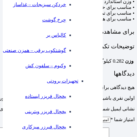
• وزن استاندارد مشابه بطری واقعی
خردکن سبزیجات – غذاساز
• مناسب برای حرکات پرتاب و چرخش
• مناسب برای تمرین روزانه
• مناسب برای همه، از مبتدی تا حرفه‌ای
چرخ گوشت
برای مشاهده سایر ابزارهای بار سرد
کلیک
کنید.
کالباس بر
توضیحات تکمیلی
گوشتکوب برقی – همزن صنعتی
وزن
0.282 کیلوگرم
وکیوم – سلفون کش
دیدگاهها
تجهیزات برودتی
هیچ دیدگاهی برای این محصول نوشته نشده است.
یخچال فریزر ایستاده
اولین نفری باشید که دیدگاهی را ارسال می کنید برای “فلیر باتل صور
نشانی ایمیل شما منتشر نخواهد شد.
بخش‌های موردنیاز علامت‌گذاری 
یخچال فریزر ویترینی
امتیاز شما
*
یخچال فیرزر میزکاری