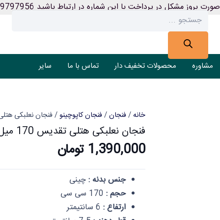
ورت بروز مشکل در پرداخت با این شماره در ارتباط باشید 09199797956
Products
search
مشاوره
محصولات تخفیف دار
تماس با ما
سایر
خانه
/
فنجان
/
فنجان کاپوچینو
/ فنجان نعلبکی هتلی تقدیس 170 می
فنجان نعلبکی هتلی تقدیس 170 میل شش عددی ایلا
1,390,000
تومان
جنس بدنه :
چینی
حجم :
170 سی سی
ارتفاع :
6 سانتیمتر