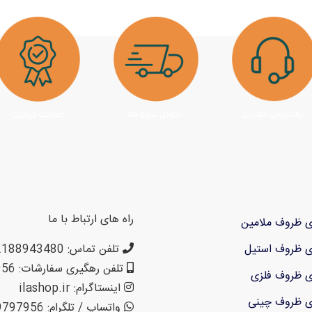
راه های ارتباط با ما
ی ظروف ملامین
ی ظروف استیل
تلفن تماس: 02188943480 – 02155470813 – 02155470280
تلفن رهگیری سفارشات: 09199797956
ی ظروف فلزی
اینستاگرام: ilashop.ir
ی ظروف چینی
واتساپ / تلگرام: 09199797956