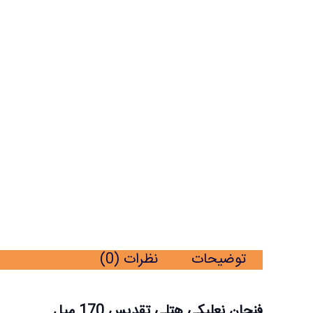
فنجان
نعلبکی
هتلی
تقدیس
170
میل
شش
عددی
توضیحات
نظرات (0)
ایلا
عدد
فنجان نعلبکی هتلی تقدیس 170 میل