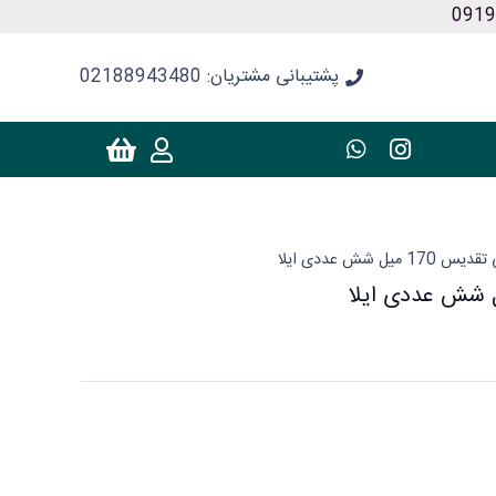
پشتیبانی مشتریان: 02188943480
ل شش عددی ایلا