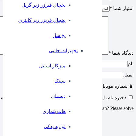
یخچال فیرزر زیر گریل
امتیاز شما
*
یخچال فریزر زیر کانتری
⁠یخ ساز
تجهیزات جانبی
دیدگاه شما
*
نام
میزکار استیل
ایمیل
سینک
📱 شماره موبایل
دیسپلی
ذخیره نام، ایمیل و وبسایت من در مرورگر برای زمانی که دوباره 
Are you human? Please solve:
هات بنماری
لوازم یدکی