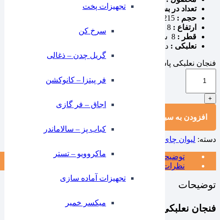
تجهیزات پخت
تعداد در بسته :
6 عددی
حجم :
215 سی سی
ارتفاع :
8 سانتی متر
سرخ کن
قطر :
8 سانتی متر
نعلبکی :
دارد
گریل چدن – ذغالی
فنجان نعلبکی پاشاباغچه کد 95040 شش عددی ایلا عدد
-
فر پیتزا – کانوکشن
+
⁠اجاق – فر گازی
افزودن به سبد خرید
کباب پز – سالاماندر
دسته:
لیوان چای و ماگ
ماکروویو – تستر
توضیحات
نظرات (0)
تجهیزات آماده سازی
توضیحات
میکسر خمیر
فنجان نعلبکی پاشاباغچه