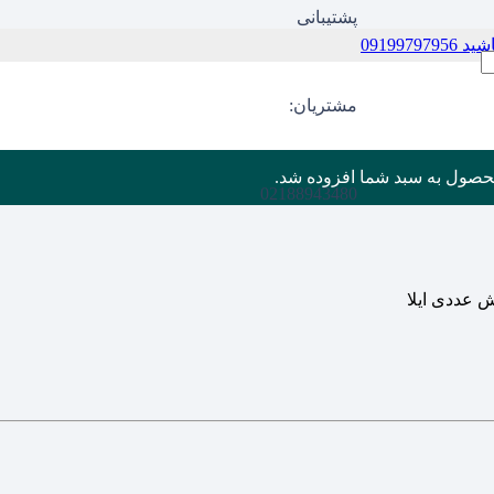
پشتیبانی
09199
مشتریان:
حصول
به سبد شما افزوده شد.
02188943480