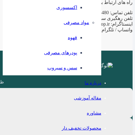
راه های ارتباط با ما
اکسسوری
تلفن تماس: 02188943480 – 02155470813 – 02155470280
تلفن رهگیری سفارشات: 09199797956
مواد مصرفی
اینستاگرام: ilashop.ir
واتساپ / تلگرام: 09199797956
قهوه
پودرهای مصرفی
سس و سیروپ
ظر
درباره ما
مقاله آموزشی
مشاوره
محصولات تخفیف دار