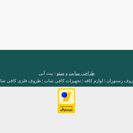
طراحی سایت
و
سئو
: بیت آبی
وف رستوران | لوازم کافه | تجهیزات کافی شاپ | ظروف فلزی کافی شا